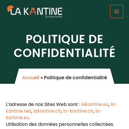
Aller
au
Mai
contenu
Men
POLITIQUE DE
CONFIDENTIALITÉ
Accueil
Politique de confidentialité
L’adresse de nos Sites Web sont :
lakantine.eu
,
la-
kantine.net
,
lakantine.ch
,
la-kantine.ch
,
la-
kantine.eu
.
Utilisation des données personnelles collectées.